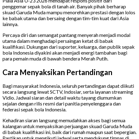
Piala Asia U-23 2026 mendapat respons positif dari
penggemar sepak bola di tanah air. Banyak pihak berharap
skuad Garuda Muda mampu menorehkan prestasi dengan lolos
ke babak utama dan bersaing dengan tim-tim kuat dari Asia
lainnya.
Percaya diri dan semangat pantang menyerah menjadi modal
utama dalam menghadapi persaingan ketat di babak
kualifikasi. Dukungan dari suporter, keluarga, dan publik sepak
bola Indonesia diyakini akan menjadi energi tambahan bagi
para pemain muda di bawah bendera Merah Putih.
Cara Menyaksikan Pertandingan
Bagi masyarakat Indonesia, seluruh pertandingan dapat diikuti
secara langsung lewat SCTV, Indosiar, serta layanan streaming
Vidio. Jadwal siaran dan detail waktu tayang diumumkan
sejalan dengan rilis resmi dari panitia penyelenggara dan
federasi sepak bola Indonesia.
Kehadiran siaran langsung memudahkan akses bagi semua
kalangan untuk menyaksikan perjuangan skuad Garuda Muda
di babak kualifikasi ini, baik dari rumah maupun saat bepergian.
Pastikan untuk mengikuti jadwal serta mendukung timnas di