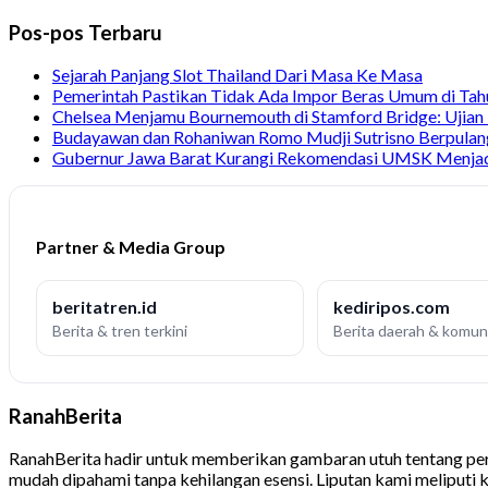
Pos-pos Terbaru
Sejarah Panjang Slot Thailand Dari Masa Ke Masa
Pemerintah Pastikan Tidak Ada Impor Beras Umum di Ta
Chelsea Menjamu Bournemouth di Stamford Bridge: Ujian 
Budayawan dan Rohaniwan Romo Mudji Sutrisno Berpulang 
Gubernur Jawa Barat Kurangi Rekomendasi UMSK Menjad
Partner & Media Group
beritatren.id
kediripos.com
Berita & tren terkini
Berita daerah & komun
RanahBerita
RanahBerita hadir untuk memberikan gambaran utuh tentang peri
mudah dipahami tanpa kehilangan esensi. Liputan kami meliputi ke