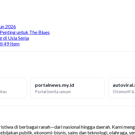
hun 2026
Penting untuk The Blues
di Usia Senja
i 49 Item
portalnews.my.id
autoviral.
itas
Portal berita umum
Otomotif & 
stiwa di berbagai ranah—dari nasional hingga daerah. Kami mengu
bijakan publik, ekonomi-bisnis, sains dan teknologi, olahraga, se