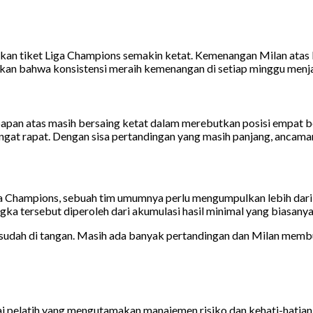
tkan tiket Liga Champions semakin ketat. Kemenangan Milan atas
kan bahwa konsistensi meraih kemenangan di setiap minggu menja
apan atas masih bersaing ketat dalam merebutkan posisi empat bes
ngat rapat. Dengan sisa pertandingan yang masih panjang, ancaman 
ga Champions, sebuah tim umumnya perlu mengumpulkan lebih dari 
gka tersebut diperoleh dari akumulasi hasil minimal yang biasany
udah di tangan. Masih ada banyak pertandingan dan Milan membutu
ai pelatih yang mengutamakan manajemen risiko dan kehati-hatian d