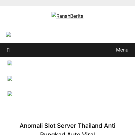
Skip
to
content
Menu
Anomali Slot Server Thailand Anti
Rungkad Auto Viral