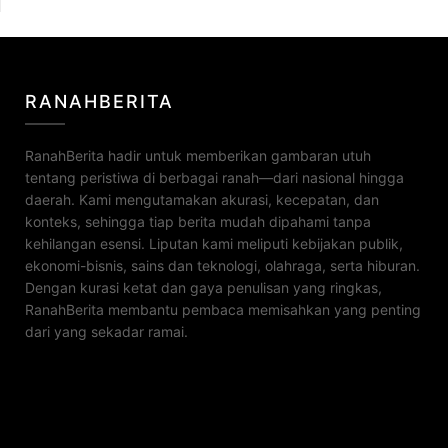
RANAHBERITA
RanahBerita hadir untuk memberikan gambaran utuh
tentang peristiwa di berbagai ranah—dari nasional hingga
daerah. Kami mengutamakan akurasi, kecepatan, dan
konteks, sehingga tiap berita mudah dipahami tanpa
kehilangan esensi. Liputan kami meliputi kebijakan publik,
ekonomi-bisnis, sains dan teknologi, olahraga, serta hiburan.
Dengan kurasi ketat dan gaya penulisan yang ringkas,
RanahBerita membantu pembaca memisahkan yang penting
dari yang sekadar ramai.