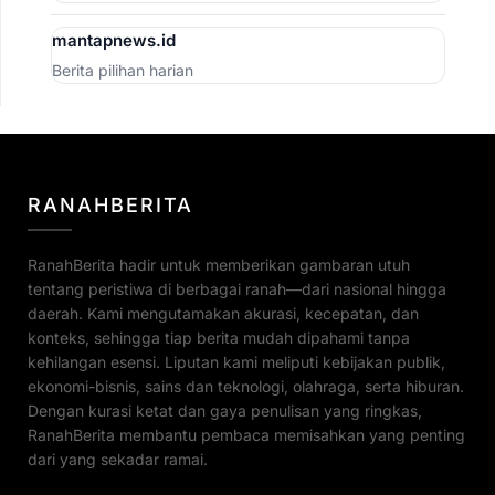
mantapnews.id
Berita pilihan harian
RANAHBERITA
RanahBerita hadir untuk memberikan gambaran utuh
tentang peristiwa di berbagai ranah—dari nasional hingga
daerah. Kami mengutamakan akurasi, kecepatan, dan
konteks, sehingga tiap berita mudah dipahami tanpa
kehilangan esensi. Liputan kami meliputi kebijakan publik,
ekonomi-bisnis, sains dan teknologi, olahraga, serta hiburan.
Dengan kurasi ketat dan gaya penulisan yang ringkas,
RanahBerita membantu pembaca memisahkan yang penting
dari yang sekadar ramai.