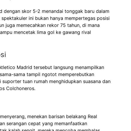
id dengan skor 5-2 menandai tonggak baru dalam
 spektakuler ini bukan hanya mempertegas posisi
mun juga memecahkan rekor 75 tahun, di mana
 mampu mencetak lima gol ke gawang rival
si
tletico Madrid tersebut langsung menampilkan
tim sama-sama tampil ngotot memperebutkan
i suporter tuan rumah menghidupkan suasana dan
s Colchoneros.
 menyerang, menekan barisan belakang Real
aian serangan cepat yang memanfaatkan
 tak kalah sengit, mereka mencoba membalas