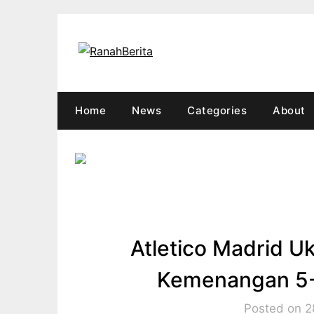
Skip
to
content
Home
News
Categories
About
Atletico Madrid U
Kemenangan 5-2
Posted on 