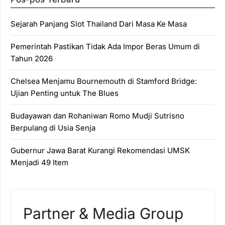
Sejarah Panjang Slot Thailand Dari Masa Ke Masa
Pemerintah Pastikan Tidak Ada Impor Beras Umum di
Tahun 2026
Chelsea Menjamu Bournemouth di Stamford Bridge:
Ujian Penting untuk The Blues
Budayawan dan Rohaniwan Romo Mudji Sutrisno
Berpulang di Usia Senja
Gubernur Jawa Barat Kurangi Rekomendasi UMSK
Menjadi 49 Item
Partner & Media Group