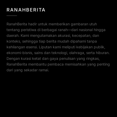
RANAHBERITA
RanahBerita hadir untuk memberikan gambaran utuh
tentang peristiwa di berbagai ranah—dari nasional hingga
daerah. Kami mengutamakan akurasi, kecepatan, dan
konteks, sehingga tiap berita mudah dipahami tanpa
kehilangan esensi. Liputan kami meliputi kebijakan publik,
ekonomi-bisnis, sains dan teknologi, olahraga, serta hiburan.
Dengan kurasi ketat dan gaya penulisan yang ringkas,
RanahBerita membantu pembaca memisahkan yang penting
dari yang sekadar ramai.