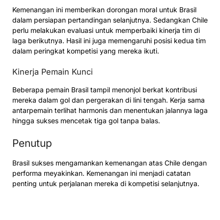
Kemenangan ini memberikan dorongan moral untuk Brasil
dalam persiapan pertandingan selanjutnya. Sedangkan Chile
perlu melakukan evaluasi untuk memperbaiki kinerja tim di
laga berikutnya. Hasil ini juga memengaruhi posisi kedua tim
dalam peringkat kompetisi yang mereka ikuti.
Kinerja Pemain Kunci
Beberapa pemain Brasil tampil menonjol berkat kontribusi
mereka dalam gol dan pergerakan di lini tengah. Kerja sama
antarpemain terlihat harmonis dan menentukan jalannya laga
hingga sukses mencetak tiga gol tanpa balas.
Penutup
Brasil sukses mengamankan kemenangan atas Chile dengan
performa meyakinkan. Kemenangan ini menjadi catatan
penting untuk perjalanan mereka di kompetisi selanjutnya.