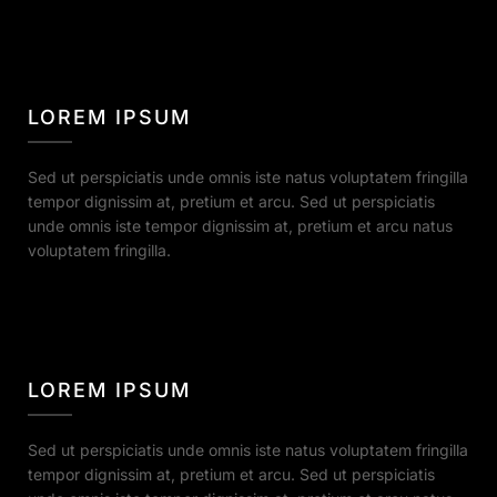
LOREM IPSUM
Sed ut perspiciatis unde omnis iste natus voluptatem fringilla
tempor dignissim at, pretium et arcu. Sed ut perspiciatis
unde omnis iste tempor dignissim at, pretium et arcu natus
voluptatem fringilla.
LOREM IPSUM
Sed ut perspiciatis unde omnis iste natus voluptatem fringilla
tempor dignissim at, pretium et arcu. Sed ut perspiciatis