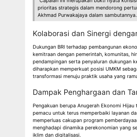
“Capaian ini merupakan bukti nyata konsis
prioritas strategis dalam mendorong pertum
Akhmad Purwakajaya dalam sambutannya.
Kolaborasi dan Sinergi denga
Dukungan BRI terhadap pembangunan ekonomi hi
kemitraan dengan pemerintah, komunitas, h
pendampingan serta penyaluran dukungan ke
diharapkan memperkuat posisi UMKM sebaga
transformasi menuju praktik usaha yang ram
Dampak Penghargaan dan Ta
Pengakuan berupa Anugerah Ekonomi Hijau ti
pemacu untuk terus memperbaiki layanan dan
memperluas cakupan program pemberdayaan 
menghadapi dinamika perekonomian yang se
iklim dan digitalisasi.