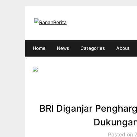
Skip
to
content
Home
News
Categories
About
BRI Diganjar Penghar
Dukunga
Posted on 