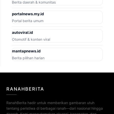
Berita daerah & komunitas
portalnews.my.id
Portal berita umum
autoviral.id
Otomotif & konten viral
mantapnews.id
Berita pilihan harian
RANAHBERITA
RanahBerita hadir untuk memberikan gambaran utuh
tentang peristiwa di berbagai ranah—dari nasional hingga
daerah. Kami mengutamakan akurasi, kecepatan, dan