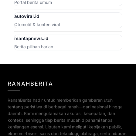
Portal berita umum
autoviral.id
Otomotif & konten viral
mantapnews.id
Berita pilihan harian
RANAHBERITA
RanahBerita hadir untuk memberikan gambaran utuh
tentang peristiwa di berbagai ranah—dari nasional hingga
daerah. Kami mengutamakan akurasi, kecepatan, dan
konteks, sehingga tiap berita mudah dipahami tanpa
kehilangan esensi. Liputan kami meliputi kebijakan publik,
ekonomi-bisnis, sains dan teknologi, olahraga, serta hiburan.