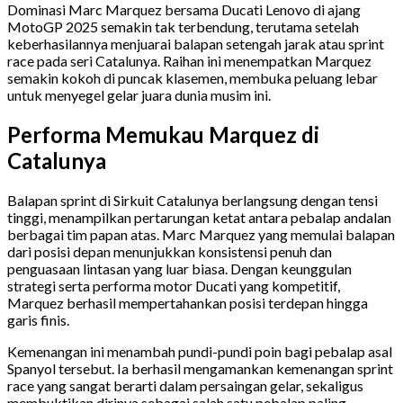
Dominasi Marc Marquez bersama Ducati Lenovo di ajang
MotoGP 2025 semakin tak terbendung, terutama setelah
keberhasilannya menjuarai balapan setengah jarak atau sprint
race pada seri Catalunya. Raihan ini menempatkan Marquez
semakin kokoh di puncak klasemen, membuka peluang lebar
untuk menyegel gelar juara dunia musim ini.
Performa Memukau Marquez di
Catalunya
Balapan sprint di Sirkuit Catalunya berlangsung dengan tensi
tinggi, menampilkan pertarungan ketat antara pebalap andalan
berbagai tim papan atas. Marc Marquez yang memulai balapan
dari posisi depan menunjukkan konsistensi penuh dan
penguasaan lintasan yang luar biasa. Dengan keunggulan
strategi serta performa motor Ducati yang kompetitif,
Marquez berhasil mempertahankan posisi terdepan hingga
garis finis.
Kemenangan ini menambah pundi-pundi poin bagi pebalap asal
Spanyol tersebut. Ia berhasil mengamankan kemenangan sprint
race yang sangat berarti dalam persaingan gelar, sekaligus
membuktikan dirinya sebagai salah satu pebalap paling