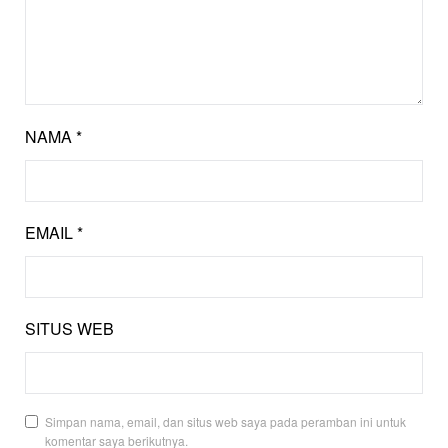
NAMA
*
EMAIL
*
SITUS WEB
Simpan nama, email, dan situs web saya pada peramban ini untuk
komentar saya berikutnya.