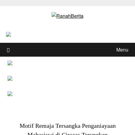
Skip
to
content
Menu
Motif Remaja Tersangka Penganiayaan
Mahasiswi di Ciracas Terungkap