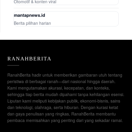
Otomotif & konten viral
mantapnews.id
Berita pilihan harian
RANAHBERITA
RanahBerita hadir untuk memberikan gambaran utuh tentang
peristiwa di berbagai ranah—dari nasional hingga daerah.
Kami mengutamakan akurasi, kecepatan, dan konteks,
sehingga tiap berita mudah dipahami tanpa kehilangan esensi.
Liputan kami meliputi kebijakan publik, ekonomi-bisnis, sains
dan teknologi, olahraga, serta hiburan. Dengan kurasi ketat
dan gaya penulisan yang ringkas, RanahBerita membantu
pembaca memisahkan yang penting dari yang sekadar ramai.