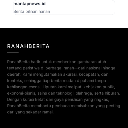
mantapnews.id
Berita pilihan harian
RANAHBERITA
RanahBerita hadir untuk memberikan gambaran utuh
tentang peristiwa di berbagai ranah—dari nasional hingga
daerah. Kami mengutamakan akurasi, kecepatan, dan
konteks, sehingga tiap berita mudah dipahami tanpa
kehilangan esensi. Liputan kami meliputi kebijakan publik,
ekonomi-bisnis, sains dan teknologi, olahraga, serta hiburan.
Dengan kurasi ketat dan gaya penulisan yang ringkas,
RanahBerita membantu pembaca memisahkan yang penting
dari yang sekadar ramai.