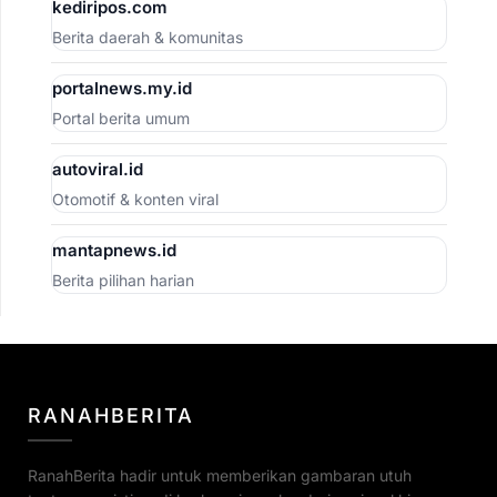
kediripos.com
Berita daerah & komunitas
portalnews.my.id
Portal berita umum
autoviral.id
Otomotif & konten viral
mantapnews.id
Berita pilihan harian
RANAHBERITA
RanahBerita hadir untuk memberikan gambaran utuh