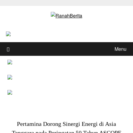
Skip
to
content
Menu
Pertamina Dorong Sinergi Energi di Asia
Tenggara pada Peringatan 50 Tahun ASCOPE