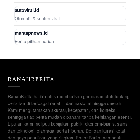
autoviral.id
Otomotif & konten viral
mantapnews.id
Berita pilihan harian
RANAHBERITA
RanahBerita hadir untuk memberikan gambaran utuh tentang
peristiwa di berbagai ranah—dari nasional hingga daerah.
Kami mengutamakan akurasi, kecepatan, dan konteks,
sehingga tiap berita mudah dipahami tanpa kehilangan esensi.
Liputan kami meliputi kebijakan publik, ekonomi-bisnis, sains
dan teknologi, olahraga, serta hiburan. Dengan kurasi ketat
dan gaya penulisan yang ringkas, RanahBerita membantu