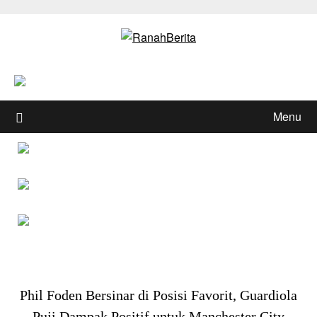
Skip
to
content
Menu
Phil Foden Bersinar di Posisi Favorit, Guardiola
Puji Dampak Positif untuk Manchester City