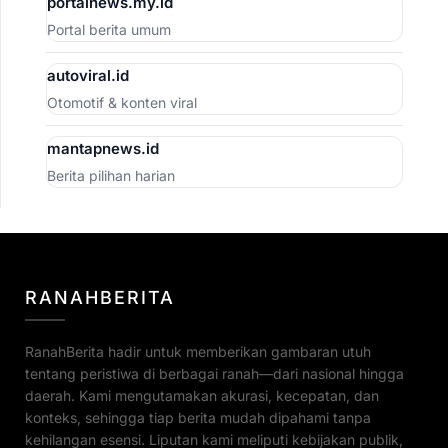
portalnews.my.id
Portal berita umum
autoviral.id
Otomotif & konten viral
mantapnews.id
Berita pilihan harian
RANAHBERITA
RanahBerita hadir untuk memberikan gambaran utuh
tentang peristiwa di berbagai ranah—dari nasional hingga
daerah. Kami mengutamakan akurasi, kecepatan, dan
konteks, sehingga tiap berita mudah dipahami tanpa
kehilangan esensi. Liputan kami meliputi kebijakan publik,