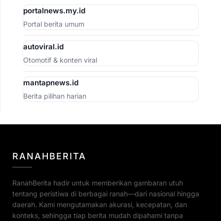
portalnews.my.id
Portal berita umum
autoviral.id
Otomotif & konten viral
mantapnews.id
Berita pilihan harian
RANAHBERITA
RanahBerita hadir untuk memberikan gambaran utuh
tentang peristiwa di berbagai ranah—dari nasional hingga
daerah. Kami mengutamakan akurasi, kecepatan, dan
konteks, sehingga tiap berita mudah dipahami tanpa