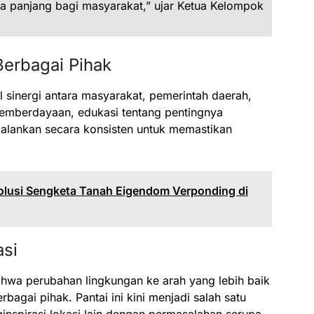
a panjang bagi masyarakat,” ujar Ketua Kelompok
Berbagai Pihak
l sinergi antara masyarakat, pemerintah daerah,
emberdayaan, edukasi tentang pentingnya
jalankan secara konsisten untuk memastikan
Solusi Sengketa Tanah Eigendom Verponding di
asi
hwa perubahan lingkungan ke arah yang lebih baik
bagai pihak. Pantai ini kini menjadi salah satu
inspirasi lokasi lain dengan permasalahan serupa