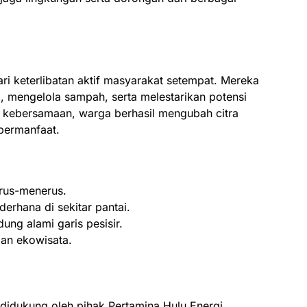
ari keterlibatan aktif masyarakat setempat. Mereka
 mengelola sampah, serta melestarikan potensi
t kebersamaan, warga berhasil mengubah citra
 bermanfaat.
rus-menerus.
erhana di sekitar pantai.
ng alami garis pesisir.
an ekowisata.
t didukung oleh pihak Pertamina Hulu Energi.