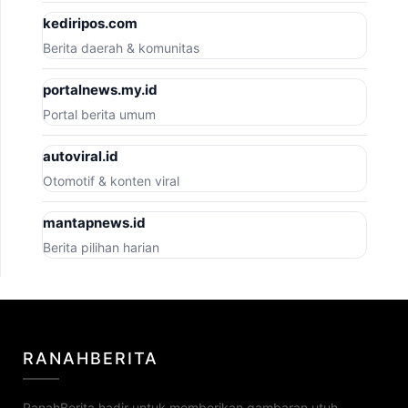
kediripos.com
Berita daerah & komunitas
portalnews.my.id
Portal berita umum
autoviral.id
Otomotif & konten viral
mantapnews.id
Berita pilihan harian
RANAHBERITA
RanahBerita hadir untuk memberikan gambaran utuh