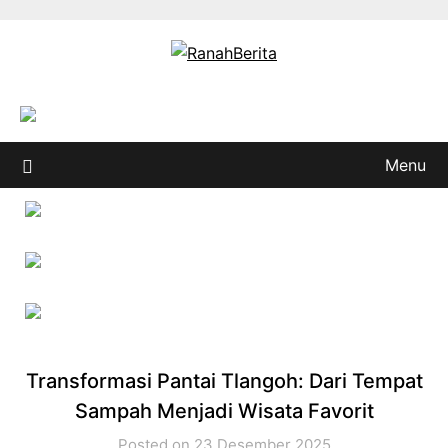
Skip
to
content
Menu
Transformasi Pantai Tlangoh: Dari Tempat
Sampah Menjadi Wisata Favorit
Posted on 23 Desember 2025