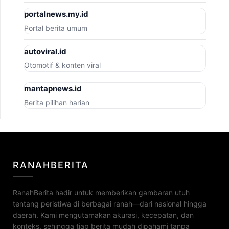
portalnews.my.id
Portal berita umum
autoviral.id
Otomotif & konten viral
mantapnews.id
Berita pilihan harian
RANAHBERITA
RanahBerita hadir untuk memberikan gambaran utuh
tentang peristiwa di berbagai ranah—dari nasional hingga
daerah. Kami mengutamakan akurasi, kecepatan, dan
konteks, sehingga tiap berita mudah dipahami tanpa