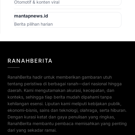
Otomotif & konten viral
mantapnews.id
Berita pilihan harian
RANAHBERITA
RanahBerita hadir untuk memberikan gambaran utuh
tentang peristiwa di berbagai ranah—dari nasional hingga
daerah. Kami mengutamakan akurasi, kecepatan, dan
konteks, sehingga tiap berita mudah dipahami tanpa
kehilangan esensi. Liputan kami meliputi kebijakan publik,
ekonomi-bisnis, sains dan teknologi, olahraga, serta hiburan.
Dengan kurasi ketat dan gaya penulisan yang ringkas,
RanahBerita membantu pembaca memisahkan yang penting
dari yang sekadar ramai.