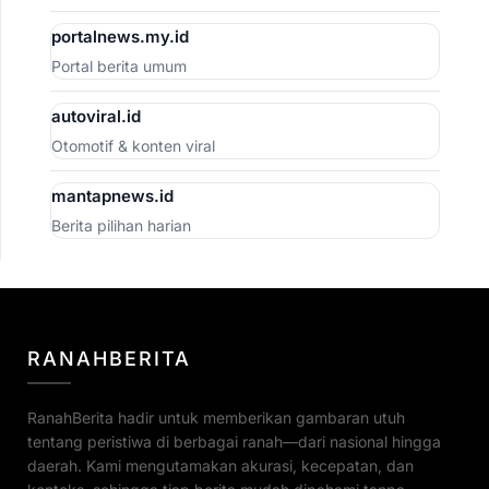
portalnews.my.id
Portal berita umum
autoviral.id
Otomotif & konten viral
mantapnews.id
Berita pilihan harian
RANAHBERITA
RanahBerita hadir untuk memberikan gambaran utuh
tentang peristiwa di berbagai ranah—dari nasional hingga
daerah. Kami mengutamakan akurasi, kecepatan, dan